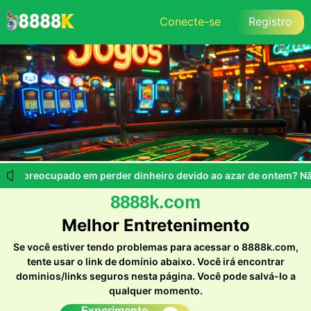
Conecte-se
Registro
está preocupado em perder dinheiro devido ao azar de ontem? Nã
8888k.com
Melhor Entretenimento
Se você estiver tendo problemas para acessar o 8888k.com,
tente usar o link de domínio abaixo. Você irá encontrar
dominios/links seguros nesta página. Você pode salvá-lo a
qualquer momento.
Experimente